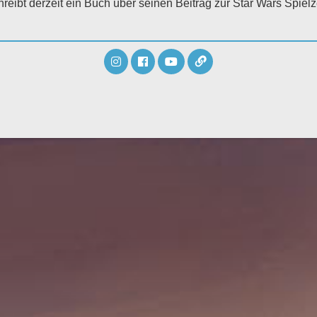
eibt derzeit ein Buch über seinen Beitrag zur Star Wars Spiel