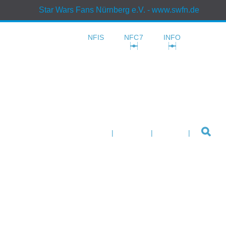
Star Wars Fans Nürnberg e.V.
- www.swfn.de
NFIS
NFC7
INFO