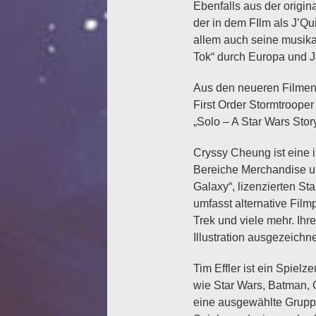
Ebenfalls aus der origina
der in dem FIlm als J’Qu
allem auch seine musika
Tok“ durch Europa und J
Aus den neueren Filmen 
First Order Stormtrooper
„Solo – A Star Wars Stor
Cryssy Cheung ist eine i
Bereiche Merchandise und
Galaxy“, lizenzierten St
umfasst alternative Fil
Trek und viele mehr. Ihr
Illustration ausgezeichne
Tim Effler ist ein Spiel
wie Star Wars, Batman, G
eine ausgewählte Grupp