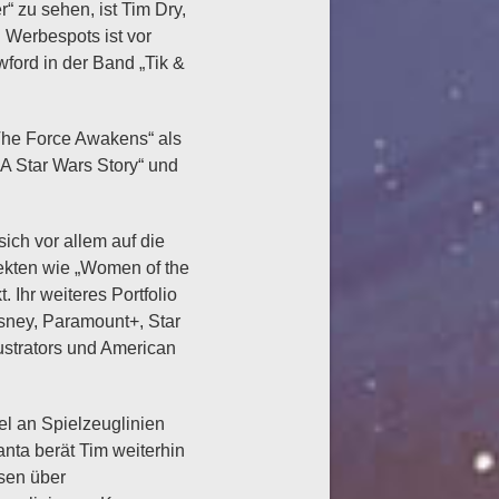
r“ zu sehen, ist Tim Dry,
 Werbespots ist vor
ford in der Band „Tik &
The Force Awakens“ als
 A Star Wars Story“ und
ich vor allem auf die
jekten wie „Women of the
 Ihr weiteres Portfolio
sney, Paramount+, Star
lustrators und American
el an Spielzeuglinien
anta berät Tim weiterhin
sen über