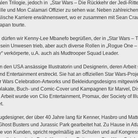
len Trilogie, jedoch in „Star Wars – Die Rückkehr der Jedi-Ritte
ille und Mon Calamari Offizier zu sehen war. Neben zahlreichen
lische Karriere erwähnenswert, wo er zusammen mit Sean Craw
apan tourte.
dürfen wir Kenny-Lee Mbanefo begrüßen, der in „Star Wars – 
 sein Unwesen trieb, aber auch diverse Rollen in „Rogue One –
y“ verkörperte, u.A. auch als Mudtrooper Squad Leader.
n den USA ansässige Illustratorin und Designerin, deren Arbeit s
 Entertainment erstreckt. Sie hat an offiziellen Star Wars-Pro
ar Wars Celebration-Artworks und Bekleidungsdesigns mitgewirkt.
mplakate, Buch- und Comic-Cover und Kampagnen für Marvel, Di
e Arbeit wurde von Clio Entertainment, Promax, der Society of Il
t.
zeugdesigner, der über 40 Jahre lang für Kenner, Hasbro und Matt
host Busters und Jurassic Park gearbeitet hat. Zu Hause in Atl
e von Kunden, spricht regelmäßig an Schulen und auf Kongres