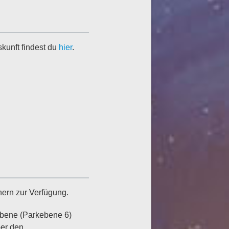
kunft findest du
hier
.
hern zur Verfügung.
sebene (Parkebene 6)
ber den