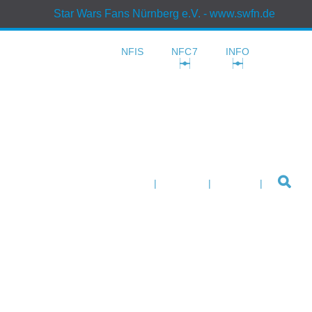
Star Wars Fans Nürnberg e.V.
- www.swfn.de
NFIS
NFC7
INFO