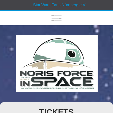
Star Wars Fans Nürnberg e.V.
TICKETS