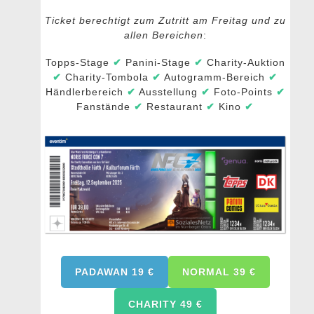
Ticket berechtigt zum Zutritt am Freitag und zu
allen Bereichen
:
Topps-Stage
✔
Panini-Stage
✔
Charity-Auktion
✔
Charity-Tombola
✔
Autogramm-Bereich
✔
Händlerbereich
✔
Ausstellung
✔
Foto-Points
✔
Fanstände
✔
Restaurant
✔
Kino
✔
PADAWAN 19
€
NORMAL 39 €
CHARITY 49 €