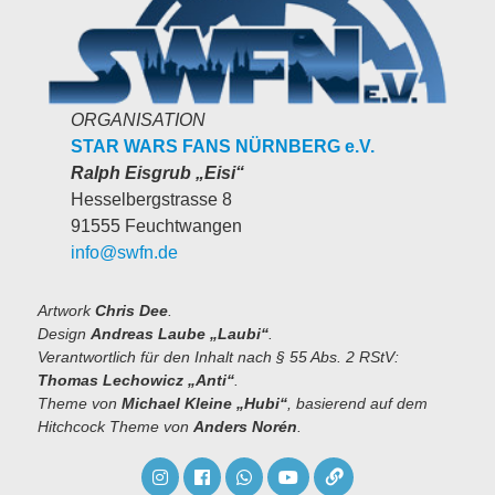
ORGANISATION
STAR WARS FANS NÜRNBERG e.V.
Ralph Eisgrub
„Eisi“
Hesselbergstrasse 8
91555 Feuchtwangen
info@swfn.de
Artwork
Chris Dee
.
Design
Andreas Laube
„Laubi“
.
Verantwortlich für den Inhalt nach § 55 Abs. 2 RStV:
Thomas Lechowicz „Anti“
.
Theme von
Michael Kleine
„Hubi“
, basierend auf dem
Hitchcock Theme von
Anders Norén
.