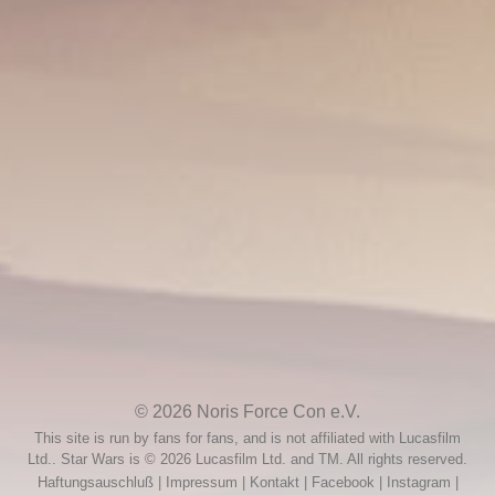
Absage: Friedhelm Ptok
10. September 2025
© 2026
Noris Force Con e.V.
This site is run by fans for fans, and is not affiliated with Lucasfilm
Ltd.. Star Wars is © 2026 Lucasfilm Ltd. and TM. All rights reserved.
Haftungsauschluß
|
Impressum
|
Kontakt
|
Facebook
|
Instagram
|